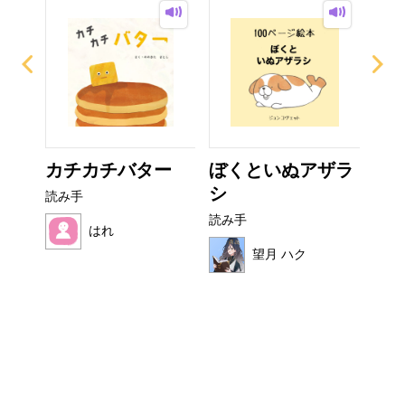
なび
カチカチバター
ぼくといぬアザラ
フ
シ
読み手
読み
読み手
はれ
望月 ハク