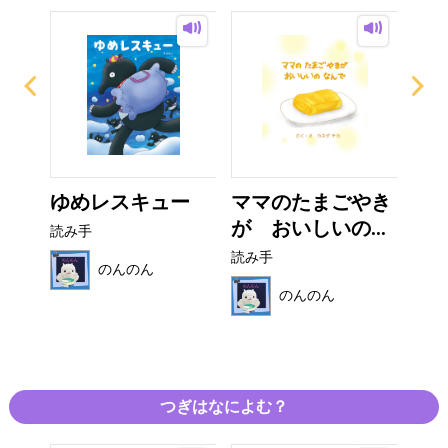
の
ゆめレスキュー
ママのたまごやき
マ
..
が おいしいの...
く
読み手
読み手
読み
のんのん
のんのん
つぎはなによむ？