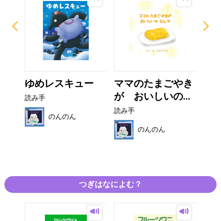
の
ゆめレスキュー
ママのたまごやき
マ
..
が おいしいの...
く
読み手
読み手
読み
のんのん
のんのん
つぎはなによむ？