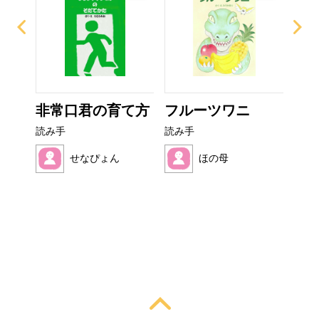
？
非常口君の育て方
フルーツワニ
い
た
読み手
読み手
読み
せなぴょん
ほの母