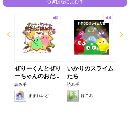
つぎはなによむ？
ザラ
ぜりーくんとぜり
いかりのスライム
カ
ーちゃんのおだ...
たち
読み
読み手
読み手
ままれいど
ほこみ