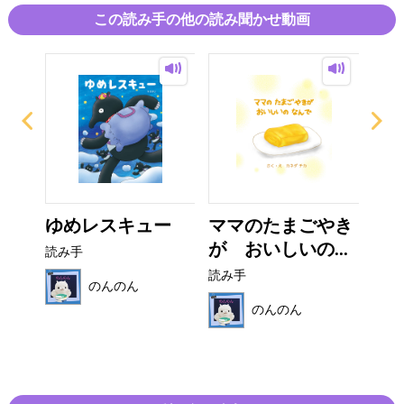
この読み手の他の読み聞かせ動画
の
ゆめレスキュー
ママのたまごやき
マ
..
が おいしいの...
く
読み手
読み手
読み
のんのん
のんのん