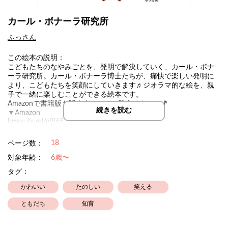
カール・ボナーラ研究所
ふっさん
この絵本の説明：
こどもたちのなやみごとを、発明で解決していく、カール・ボナ
ーラ研究所。カール・ボナーラ博士たちが、痛快で楽しい発明に
より、こどもたちを笑顔にしていきます♬ジオラマ的な絵を、親
子で一緒に楽しむことができる絵本です。
Amazonで書籍版も販売中！ぜひご購入ください🎵
続きを読む
▼Amazon
https://x.gd/g9I65
18
ページ数：
対象年齢：
6歳〜
タグ：
かわいい
たのしい
笑える
ともだち
知育