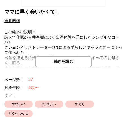
ママに早く会いたくて。
吉井春樹
この絵本の説明：
詩人で作家の吉井春樹による出産体験を元にしたシンプルなコト
バと
クレヨンイラストレーターraraによる愛らしいキャラクターによっ
て作られた、
出産を迎える妊婦さん、新米ママさん、もちろんすべてのお母さ
続きを読む
んに贈る、
小さな赤ちゃんからの「ラブレターのようなメッセージ絵本」で
す。
37
ページ数：
ーーーーーーーーーーーーーーーーーーーーーーーーーー
対象年齢：
6歳〜
NICUの保育器の中の小さな体のムスメを、
不安そうなまなざしで眺める妻を見ていて、
タグ：
メッセージが浮かんできました。
かわいい
たのしい
かぞく
コトバを話すことのできるはずがない、小さな体のムスメが
ママに対して懸命に訴えかけているメッセージのように想えて、
とくべつな日
そのときに感じたフレーズを詩にしたためてみました。