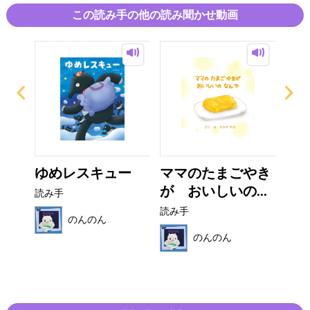
早産に限らず、生まれてきた子供を
この読み手の他の読み聞かせ動画
大切にするのはもちろん、
不安や責任に負けないで、
会いにきてくれた小さな命を愛したいと
やさしく感じさせられるメッセージを込めた、作品です。
吉井春樹
の
ゆめレスキュー
ママのたまごやき
か
..
が おいしいの...
読み手
読み
読み手
のんのん
のんのん