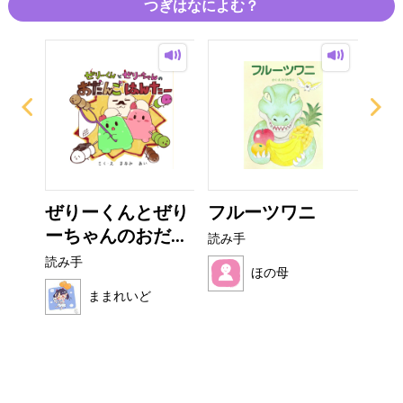
つぎはなによむ？
ザラ
ぜりーくんとぜり
フルーツワニ
非
ーちゃんのおだ...
読み手
読み
読み手
ほの母
ままれいど