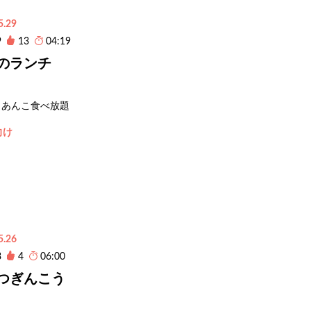
5.29
9
13
04:19
のランチ
あんこ食べ放題
向け
5.26
3
4
06:00
つぎんこう