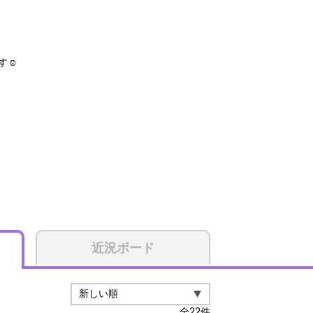
☺️
近況ボード
全
22
件