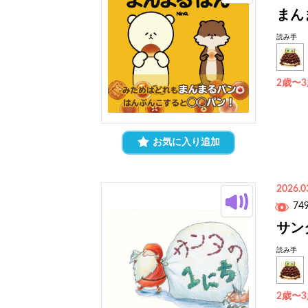
まん
読み手
2歳〜
お気に入り追加
2026.0
74
サン
読み手
2歳〜