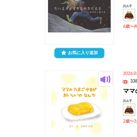
読み手
6歳〜
お気に入り追加
2026.0
33
ママ
読み手
2歳〜