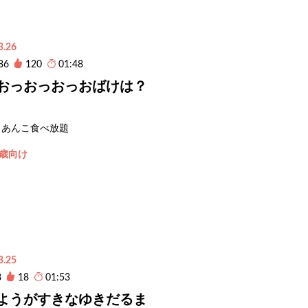
3.26
86
120
01:48
おっおっおっおばけは？
あんこ食べ放題
1歳向け
3.25
8
18
01:53
ようがすきなゆきだるま