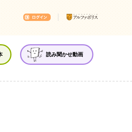
本ひろば
本
読み聞かせ動画