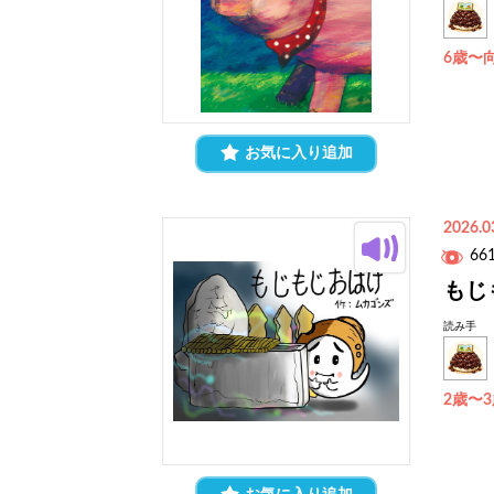
6歳〜
お気に入り追加
2026.0
66
もじ
読み手
2歳〜