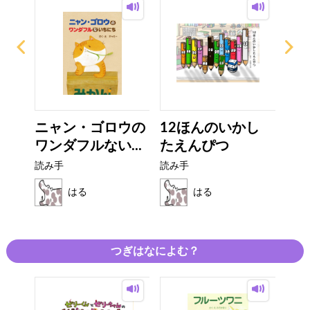
ニャン・ゴロウの
12ほんのいかし
ゆ
ワンダフルない...
たえんぴつ
読み
読み手
読み手
はる
はる
つぎはなによむ？