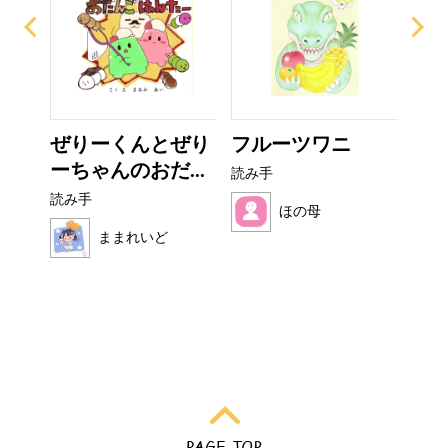
ザラ
ぜりーくんとぜり
フルーツワニ
お
ーちゃんのおだ...
読み手
読み
読み手
ほの母
ままれいど