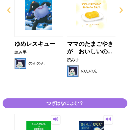
の
ゆめレスキュー
ママのたまごやき
マ
..
が おいしいの...
く
読み手
読み手
読み
のんのん
のんのん
つぎはなによむ？