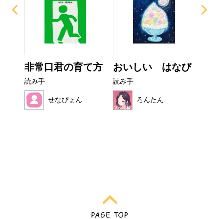
ー
非常口君の育て方
おいしい はなび
ぼ
シ
読み手
読み手
読み
せなぴょん
ろんたん