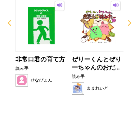
ザラ
非常口君の育て方
ぜりーくんとぜり
フ
ーちゃんのおだ...
読み手
読み
読み手
せなぴょん
ままれいど