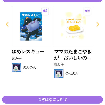
の
ゆめレスキュー
ママのたまごやき
マ
..
が おいしいの...
く
読み手
読み手
読み
のんのん
のんのん
つぎはなによむ？