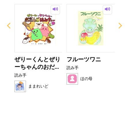
？
ぜりーくんとぜり
フルーツワニ
い
ーちゃんのおだ...
た
読み手
読み手
読み
ほの母
ままれいど