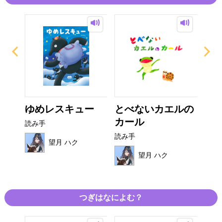
ザラ
ゆめレスキュー
とべないカエルの
あ
カール
ぽ
読み手
読み手
読み
望月 ハク
望月 ハク
つぎはなによむ？