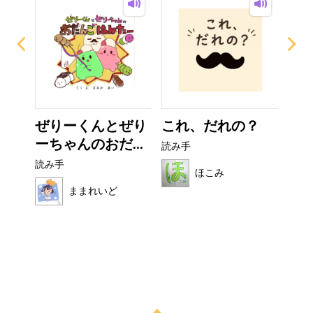
ー
ぜりーくんとぜり
これ、だれの？
フ
ーちゃんのおだ...
読み手
読み
読み手
ほこみ
ままれいど