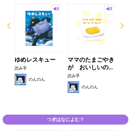
の
ゆめレスキュー
ママのたまごやき
マ
..
が おいしいの...
く
読み手
読み手
読み
のんのん
のんのん
つぎはなによむ？