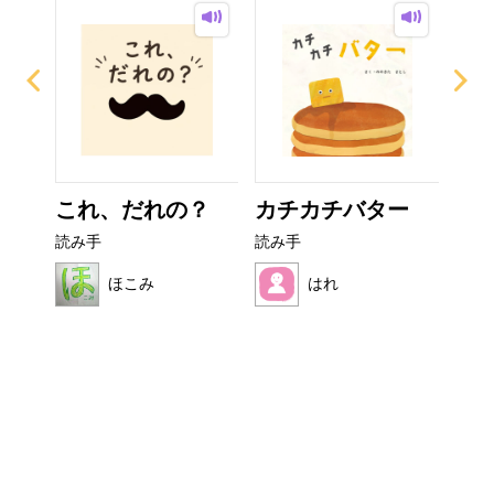
イム
これ、だれの？
カチカチバター
お
読み手
読み手
読み
ほこみ
はれ