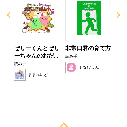
？
ぜりーくんとぜり
非常口君の育て方
お
ーちゃんのおだ...
読み手
読み
読み手
せなぴょん
ままれいど