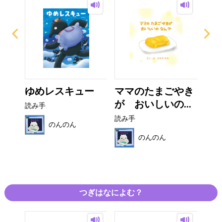
の
ゆめレスキュー
ママのたまごやき
マ
..
が おいしいの...
く
読み手
読み手
読み
のんのん
のんのん
つぎはなによむ？