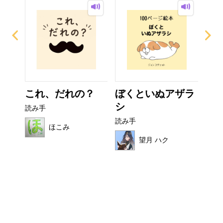
ぜり
これ、だれの？
ぼくといぬアザラ
い
..
シ
た
読み手
読み手
読み
ほこみ
望月 ハク