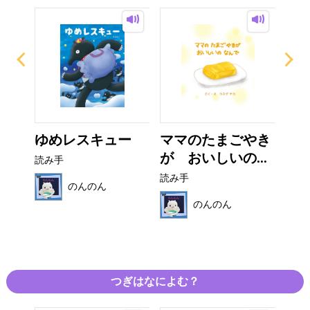
の
ゆめレスキュー
ママのたまごやき
マ
..
が おいしいの...
く
読み手
読み手
読み
のんのん
のんのん
つぎはなによむ？