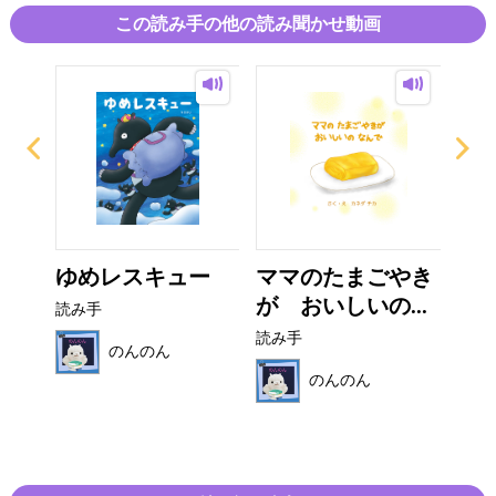
この読み手の他の読み聞かせ動画
の
ゆめレスキュー
ママのたまごやき
マ
..
が おいしいの...
く
読み手
読み手
読み
のんのん
のんのん