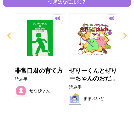
つぎはなによむ？
ザラ
非常口君の育て方
ぜりーくんとぜり
こ
ーちゃんのおだ...
読み手
読み
読み手
せなぴょん
ままれいど