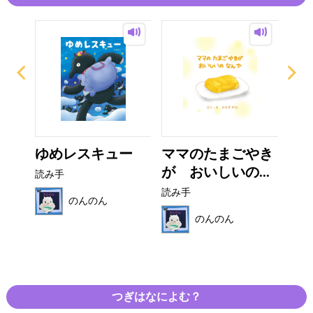
の
ゆめレスキュー
ママのたまごやき
マ
..
が おいしいの...
く
読み手
読み手
読み
のんのん
のんのん
つぎはなによむ？