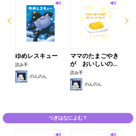
の
ゆめレスキュー
ママのたまごやき
マ
..
が おいしいの...
く
読み手
読み手
読み
のんのん
のんのん
つぎはなによむ？