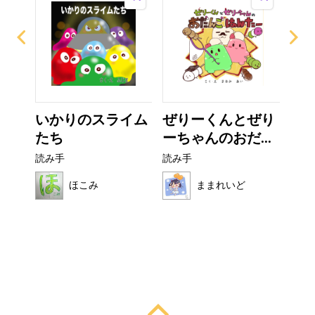
？
いかりのスライム
ぜりーくんとぜり
非
たち
ーちゃんのおだ...
読み
読み手
読み手
ほこみ
ままれいど