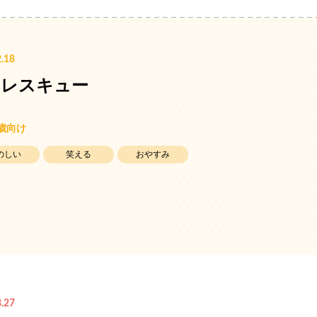
.18
めレスキュー
5歳向け
のしい
笑える
おやすみ
.27