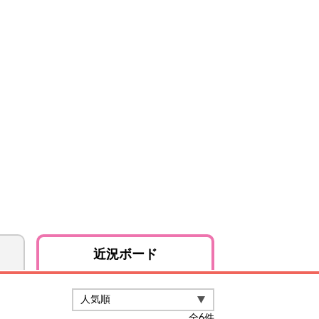
近況ボード
全
6
件