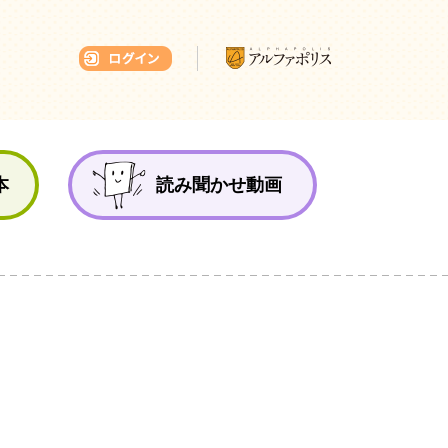
本ひろば
本
読み聞かせ動画