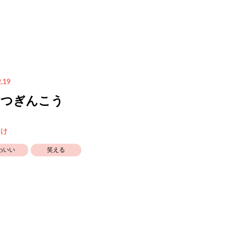
.19
みつぎんこう
向け
わいい
笑える