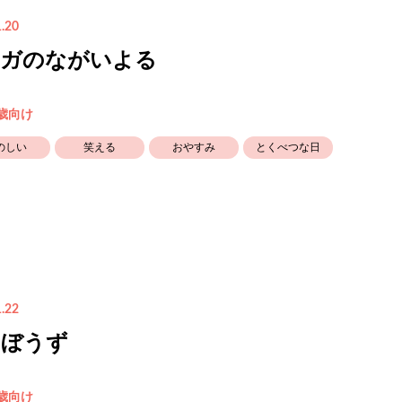
.20
ーガのながいよる
5歳向け
のしい
笑える
おやすみ
とくべつな日
.22
いぼうず
5歳向け