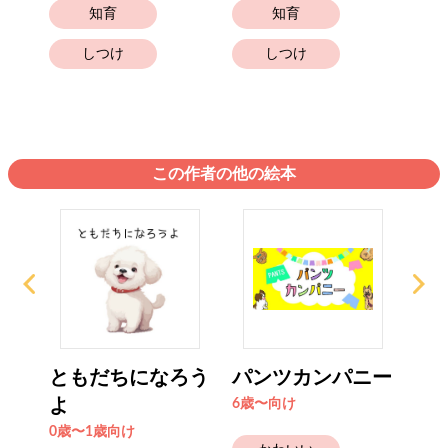
知育
知育
しつけ
しつけ
この作者の他の絵本
ともだちになろう
パンツカンパニー
の
よ
よ
6歳〜向け
0歳〜1歳向け
2歳