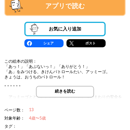
アプリで読む
お気に入り追加
シェア
ポスト
この絵本の説明：
「あっ！」「あぶないっ！」「ありがとう！」
「あ」をみつける、きけんパトロールたい、アッミーゴ。
きょうは、おうちのパトロール！
* * * * * *
続きを読む
アッミーゴとともにたいせつなお子さんに身のまわりの安全を
楽しく学んでもらう絵本です。危険感受性（きけんかんじゅせ
い）や、危険予測力（きけんよそくりょく）を身につけることを
13
ページ数：
目的とした「しつけの絵本」です。
最後のページのQRコードから「アッミーゴ！!のうた」が聞けま
対象年齢：
4歳〜5歳
す♪
タグ：