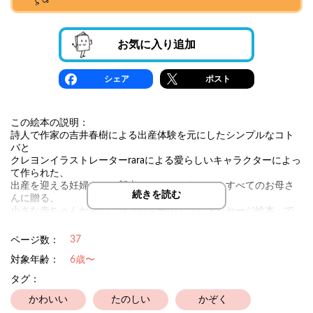
お気に入り追加
シェア
ポスト
この絵本の説明：
詩人で作家の吉井春樹による出産体験を元にしたシンプルなコト
バと
クレヨンイラストレーターraraによる愛らしいキャラクターによっ
て作られた、
出産を迎える妊婦さん、新米ママさん、もちろんすべてのお母さ
続きを読む
んに贈る、
小さな赤ちゃんからの「ラブレターのようなメッセージ絵本」で
す。
37
ページ数：
ーーーーーーーーーーーーーーーーーーーーーーーーーー
対象年齢：
6歳〜
NICUの保育器の中の小さな体のムスメを、
不安そうなまなざしで眺める妻を見ていて、
タグ：
メッセージが浮かんできました。
かわいい
たのしい
かぞく
コトバを話すことのできるはずがない、小さな体のムスメが