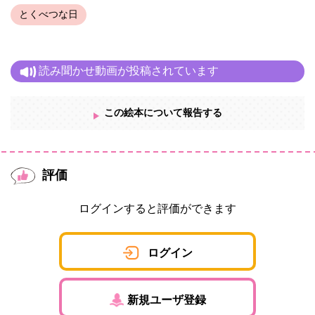
ママに対して懸命に訴えかけているメッセージのように想えて、
とくべつな日
そのときに感じたフレーズを詩にしたためてみました。
早産に限らず、生まれてきた子供を
大切にするのはもちろん、
読み聞かせ動画が投稿されています
不安や責任に負けないで、
会いにきてくれた小さな命を愛したいと
やさしく感じさせられるメッセージを込めた、作品です。
この絵本について報告する
吉井春樹
評価
ログインすると評価ができます
ログイン
新規ユーザ登録