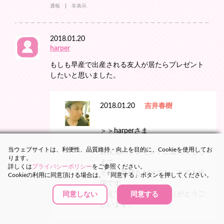
通報
非表示
2018.01.20
harper
もしも早産で出産される友人が居たらプレゼント
したいと思いました。
2018.01.20
吉井春樹
＞＞harperさま
当ウェブサイトは、利便性、品質維持・向上を目的に、Cookieを使用してお
お友達のプレゼントに選んでもら
ります。
えて、
詳しくは
プライバシーポリシー
をご参照ください。
そのお気持ちだけでも、とても光
Cookieの利用に同意頂ける場合は、「同意する」ボタンを押してください。
栄です。
伝えてくださって、ありがとうご
同意しない
同意する
ざいます。