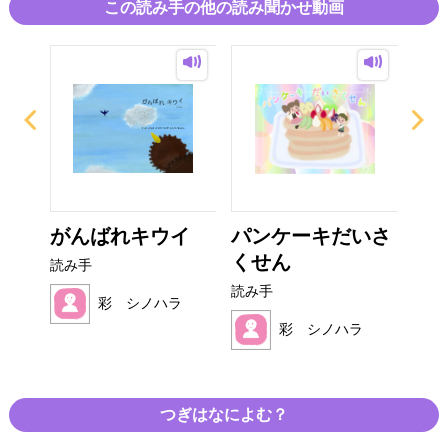
この読み手の他の読み聞かせ動画
がんばれキウイ
パンケーキだいさ
た
くせん
ん
読み手
読み手
読み
ラ
彩 シノハラ
彩 シノハラ
つぎはなによむ？