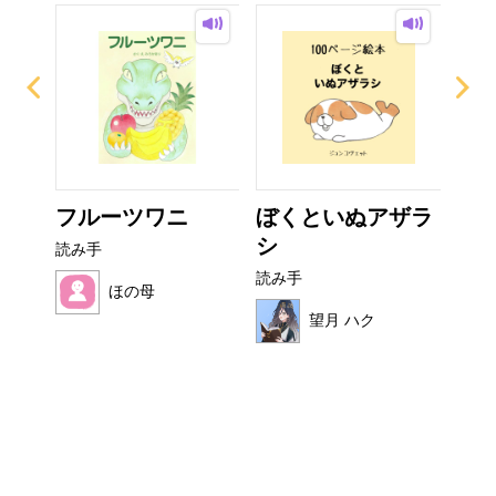
？
フルーツワニ
ぼくといぬアザラ
い
シ
た
読み手
読み手
読み
ほの母
望月 ハク