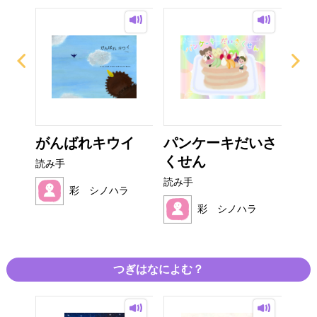
がんばれキウイ
パンケーキだいさ
た
くせん
ん
読み手
読み手
読み
ラ
彩 シノハラ
彩 シノハラ
つぎはなによむ？