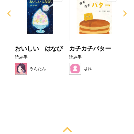
ザラ
おいしい はなび
カチカチバター
い
た
読み手
読み手
読み
ろんたん
はれ