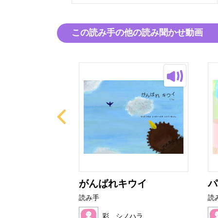
この読み手の他の読み聞かせ動画
がんばれキウイ
パ
読み手
読
ノハラ
彩 シノハラ