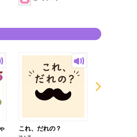
ゃ
これ、だれの？
カチカチバタ