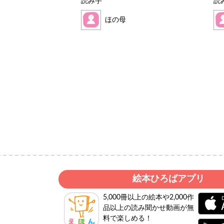
読み手
読
ク
ほの母
絵本ひろばアプリ
5,000冊以上の絵本や2,000作
品以上の読み聞かせ動画が無
料で楽しめる！