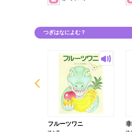
つぎはなによむ？
アザラシ
フルーツワニ
非