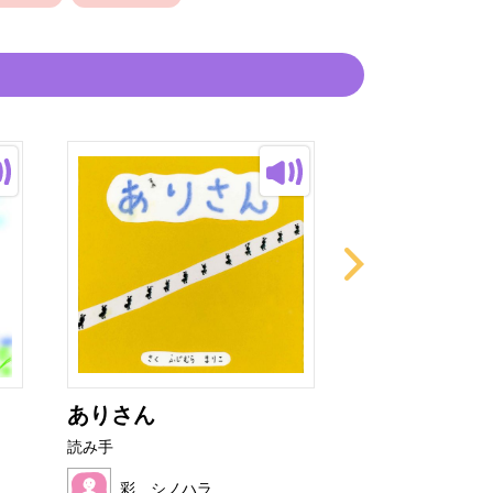
ありさん
たべたのなぁ
読み手
読み手
彩 シノハラ
彩 シノハ