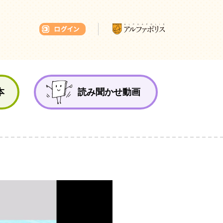
本ひろば
本
読み聞かせ動画