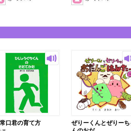
常口君の育て方
ぜりーくんとぜりーち
んのおだ...