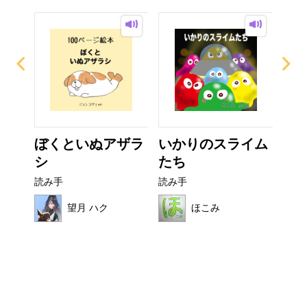
なび
ぼくといぬアザラ
いかりのスライム
こ
シ
たち
読み
読み手
読み手
望月 ハク
ほこみ