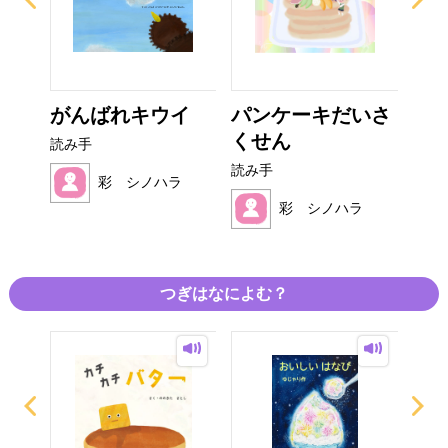
がんばれキウイ
パンケーキだいさ
た
くせん
ん
読み手
読み手
読み
ラ
彩 シノハラ
彩 シノハラ
つぎはなによむ？