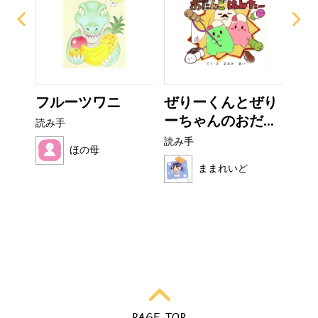
て方
フルーツワニ
ぜりーくんとぜり
お
ーちゃんのおだ...
読み手
読み
読み手
ほの母
ままれいど