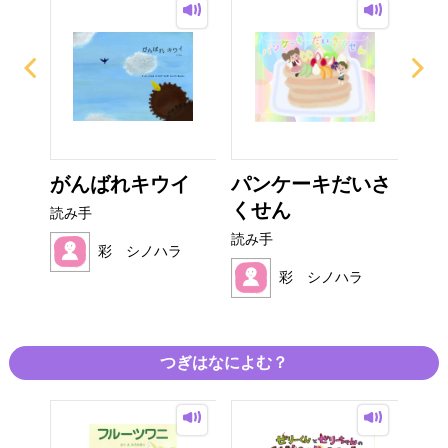
がんばれキウイ
パンケーキだいさ
た
くせん
ん
読み手
読み手
読み
ラ
彩 シノハラ
彩 シノハラ
つぎはなによむ？