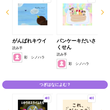
がんばれキウイ
パンケーキだいさ
た
くせん
ん
読み手
読み手
読み
ラ
彩 シノハラ
彩 シノハラ
つぎはなによむ？