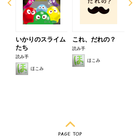
なび
いかりのスライム
これ、だれの？
ぜ
たち
ーち
読み手
読み手
読み
ほこみ
ほこみ