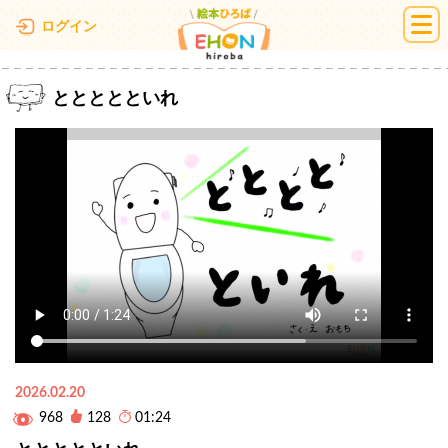
絵本ひろば
ログイン
ととととといれ
2026.02.20
968
128
01:24