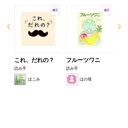
ー
これ、だれの？
フルーツワニ
お
読み手
読み手
読み
ほこみ
ほの母