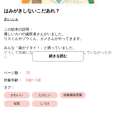
はみがきしないこだあれ？
あいふぁ
この絵本の説明：
優しいカバの歯医者さんがいました。
リスくんやゾウくん、カメさんがやってきます。
みんな「歯がイタイ！」と困っていました。
どうして虫歯になったのかというと…はみがきをしていなかったか
続きを読む
ら。
カバ先生は、痛い歯をやさしく治してあげながら、
「ごはんのあとはちゃんとはみがきをしようね」
28
ページ数：
にっこり伝えてくれます。
対象年齢：
0歳〜1歳
動物たちは「は〜い！」と元気にお返事をして、
タグ：
これからは歯みがきをがんばることを約束しました。
かわいい
たのしい
幼稚園保育園
楽しいお話を通して、歯みがきの大切さや、毎日の習慣づけを自
然に学べる絵本です。
知育
しつけ