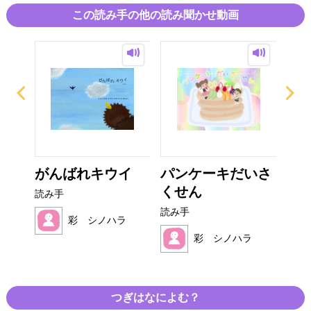
この読み手の他の読み聞かせ動画
がんばれキウイ
パンケーキだいさ
た
くせん
ん
読み手
読み手
読み
ラ
彩 シノハラ
彩 シノハラ
つぎはなによむ？