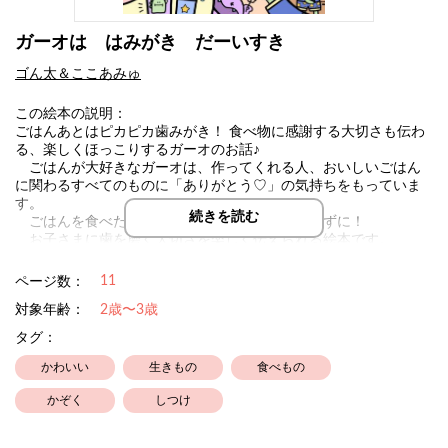
ガーオは はみがき だーいすき
ゴん太＆ここあみゅ
この絵本の説明：
ごはんあとはピカピカ歯みがき！ 食べ物に感謝する大切さも伝わ
る、楽しくほっこりするガーオのお話♪
ごはんが大好きなガーオは、作ってくれる人、おいしいごはん
に関わるすべてのものに「ありがとう♡」の気持ちをもっていま
す。
続きを読む
ごはんを食べたあとは、ピカピカ歯磨きを忘れずに！
お子さまに歯を磨く大切さを楽しく伝えられる絵本です。
絵を担当したここあみゅ さんは、YouTubeでかわいいイラスト
動画を公開中！
11
ページ数：
ぜひチェックしてみて下さい♪
対象年齢：
2歳〜3歳
https://youtube.com/@cocoamyu?si=SGEA43NQ2CG-SE9Q
タグ：
かわいい
生きもの
食べもの
かぞく
しつけ