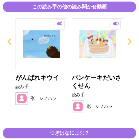
この読み手の他の読み聞かせ動画
がんばれキウイ
パンケーキだいさ
た
くせん
ん
読み手
読み手
読み
ラ
彩 シノハラ
彩 シノハラ
つぎはなによむ？