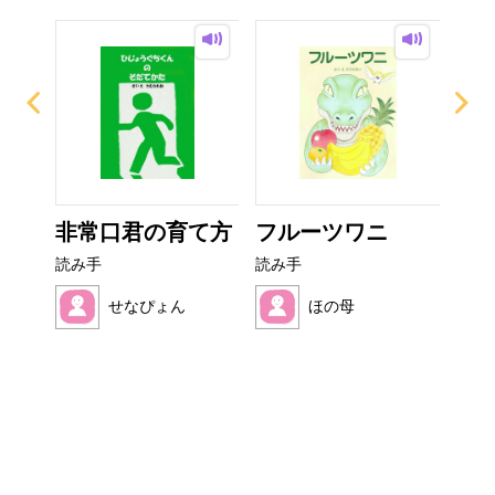
？
非常口君の育て方
フルーツワニ
い
た
読み手
読み手
読み
せなぴょん
ほの母