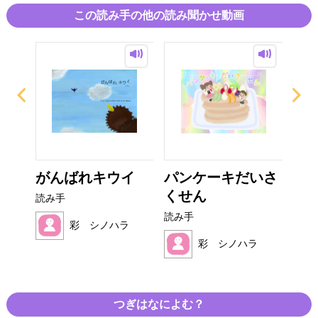
この読み手の他の読み聞かせ動画
がんばれキウイ
パンケーキだいさ
た
くせん
ん
読み手
読み手
読み
ラ
彩 シノハラ
彩 シノハラ
つぎはなによむ？