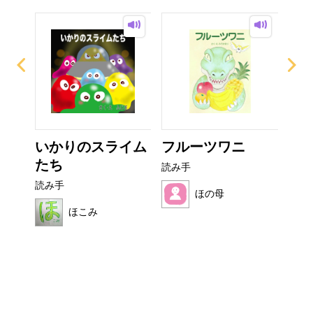
て方
いかりのスライム
フルーツワニ
ぼ
たち
シ
読み手
読み手
読み
ほの母
ほこみ