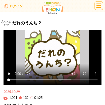
絵本ひろば
ログイン
だれのうんち？
2025.10.29
1,021
132
01:25