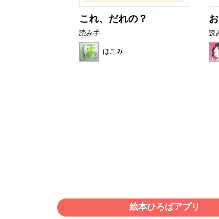
育て方
これ、だれの？
お
読み手
読
ょん
ほこみ
絵本ひろばアプリ