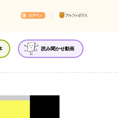
本ひろば
本
読み聞かせ動画