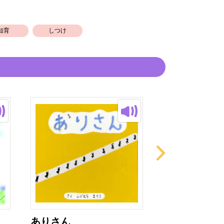
知育
しつけ
ありさん
たべたのなぁ