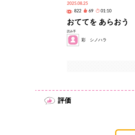
2025.08.25
822
69
01:10
おててを あらおう
読み手
彩 シノハラ
評価