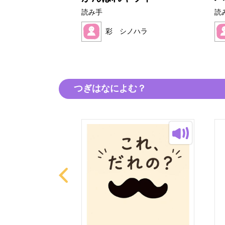
読み手
読
ノハラ
彩 シノハラ
つぎはなによむ？