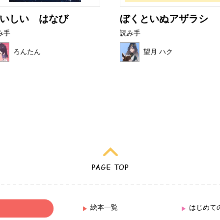
いしい はなび
ぼくといぬアザラシ
み手
読み手
ろんたん
望月 ハク
絵本一覧
はじめて