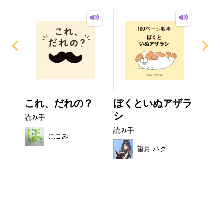
これ、だれの？
ぼくといぬアザラ
非
シ
読み手
読み
読み手
ほこみ
望月 ハク