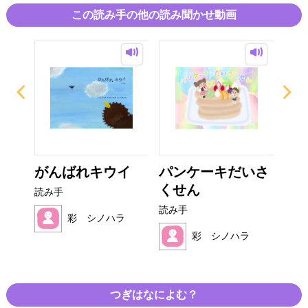
この読み手の他の読み聞かせ動画
がんばれキウイ
パンケーキだいさ
た
くせん
ん
読み手
読み手
読み
ラ
彩 シノハラ
彩 シノハラ
つぎはなによむ？