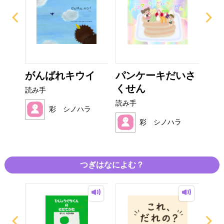
がんばれキウイ
パンケーキだいさ
た
くせん
ん
読み手
読み手
読み
ラ
彩 シノハラ
彩 シノハラ
つぎはなによむ？