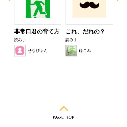
ぜり
非常口君の育て方
これ、だれの？
フ
..
読み手
読み手
読み
せなぴょん
ほこみ