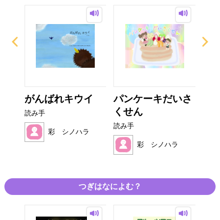
がんばれキウイ
パンケーキだいさ
た
くせん
ん
読み手
読み手
読み
ラ
彩 シノハラ
彩 シノハラ
つぎはなによむ？