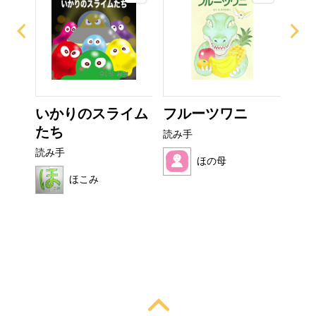
ぜり
いかりのスライム
フルーツワニ
非
..
たち
読み手
読み
読み手
ほの母
ほこみ