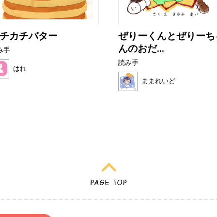
チカチバター
ぜりーくんとぜりーち
んのおだ...
み手
読み手
はれ
ままれいど