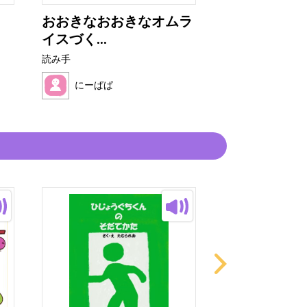
おおきなおおきなオムラ
ねこおじさん
イスづく...
ソーダや...
読み手
読み手
にーぱぱ
にーぱぱ