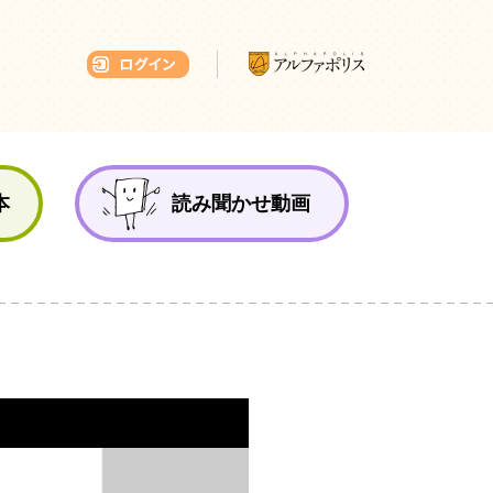
本ひろば
本
読み聞かせ動画