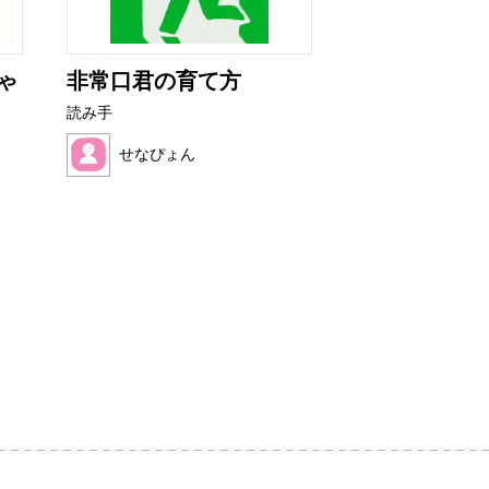
ゃ
非常口君の育て方
ぼくといぬア
読み手
読み手
せなぴょん
望月 ハク