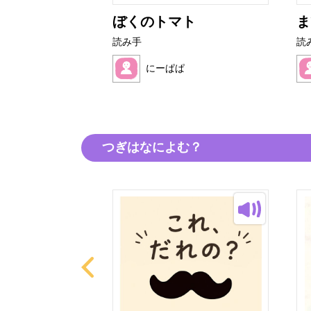
にぎり
ぼくのトマト
ま
読み手
読
ぱ
にーぱぱ
つぎはなによむ？