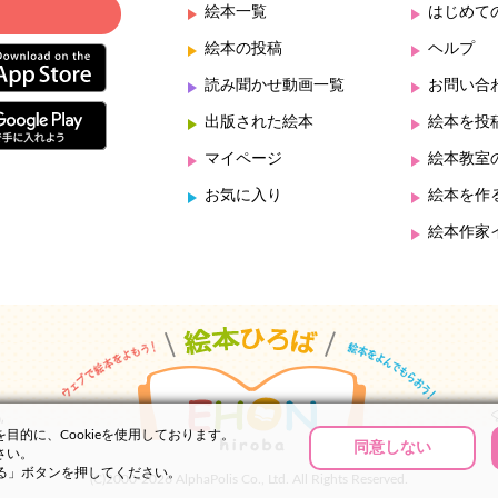
絵本一覧
はじめて
絵本の投稿
ヘルプ
読み聞かせ動画一覧
お問い合
出版された絵本
絵本を投
マイページ
絵本教室
お気に入り
絵本を作
絵本作家
的に、Cookieを使用しております。
同意しない
さい。
する」ボタンを押してください。
(C)2000-2026 AlphaPolis Co., Ltd. All Rights Reserved.