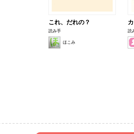
ニ
これ、だれの？
カ
読み手
読
ほこみ