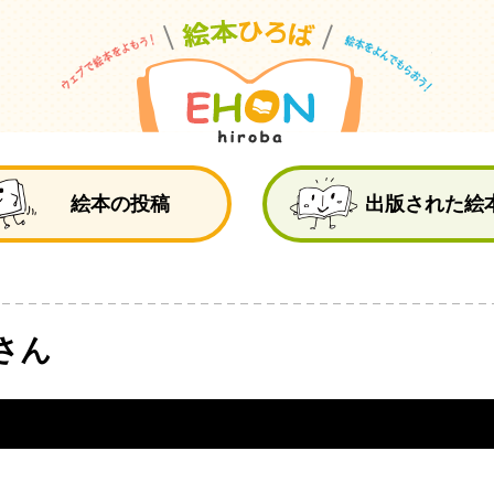
絵
絵本の投稿
出版された絵
さん