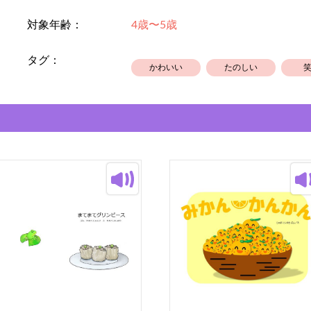
対象年齢：
4歳〜5歳
タグ：
かわいい
たのしい