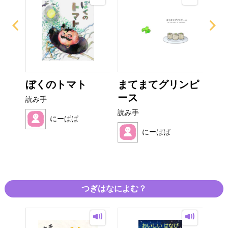
ぎり
ぼくのトマト
まてまてグリンピ
み
ース
読み手
読み
読み手
にーぱぱ
にーぱぱ
つぎはなによむ？