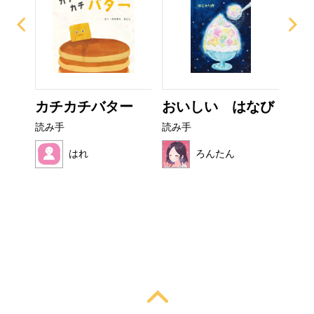
ザラ
カチカチバター
おいしい はなび
こ
読み手
読み手
読み
はれ
ろんたん