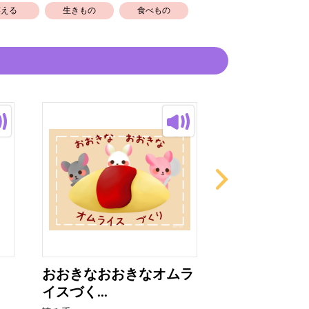
笑える
生きもの
食べもの
おおきなおおきなオムラ
ねこおじさん
イスづく...
ソーダや...