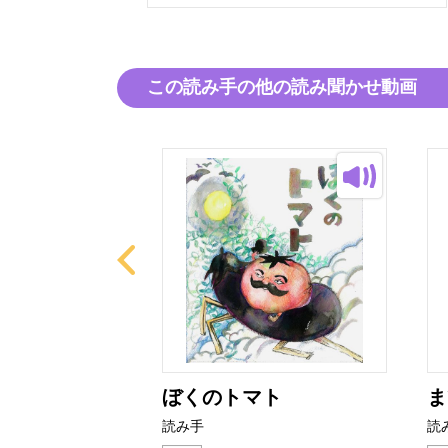
この読み手の他の読み聞かせ動画
にぎり
ぼくのトマト
ま
読み手
読