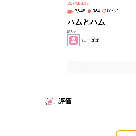
2024.03.13
2,948
364
01:37
ハムとハム
読み手
にーぱぱ
評価