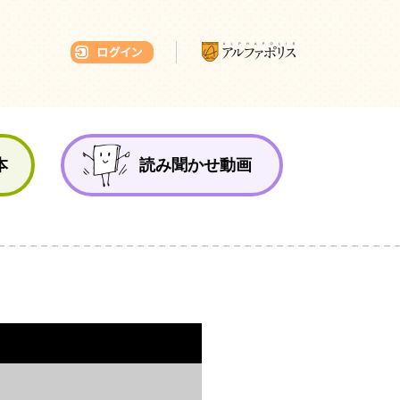
本ひろば
本
読み聞かせ動画