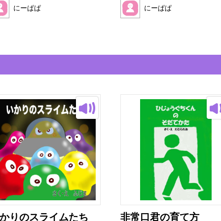
にーぱぱ
にーぱぱ
かりのスライムたち
非常口君の育て方