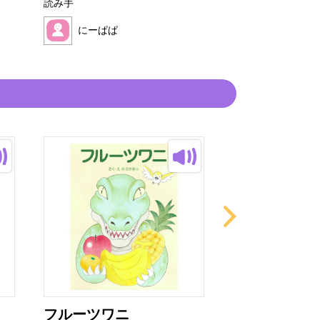
読み手
読み手
にーぱぱ
にーぱぱ
フルーツワニ
これ、だれの