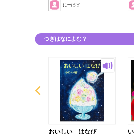
ぱ
にーぱぱ
つぎはなによむ？
とぜりーちゃ
おいしい はなび
い