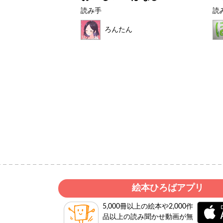
読み手
読
ろんたん
いど
絵本ひろばアプリ
5,000冊以上の絵本や2,000作
品以上の読み聞かせ動画が無