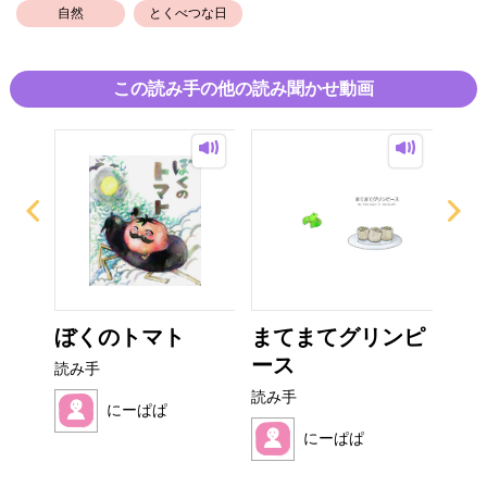
自然
とくべつな日
この読み手の他の読み聞かせ動画
ぎり
ぼくのトマト
まてまてグリンピ
み
ース
読み手
読み
読み手
にーぱぱ
にーぱぱ