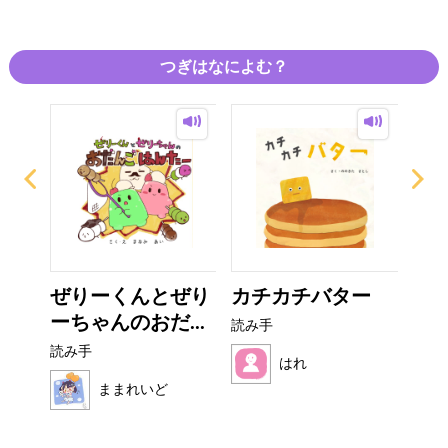
つぎはなによむ？
なび
ぜりーくんとぜり
カチカチバター
フ
ーちゃんのおだ...
読み手
読み
読み手
はれ
ままれいど