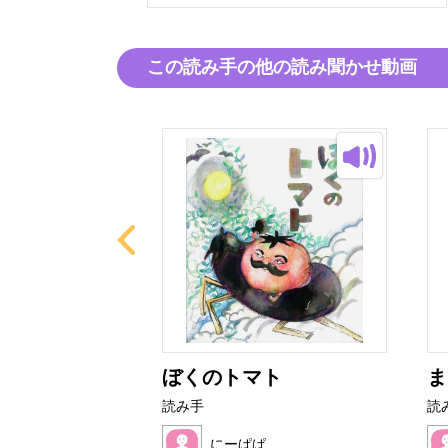
この読み手の他の読み聞かせ動画
にぎり
ぼくのトマト
ま
読み手
読
ぱ
にーぱぱ