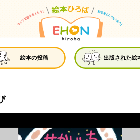
絵
絵本の投稿
出版された絵
び