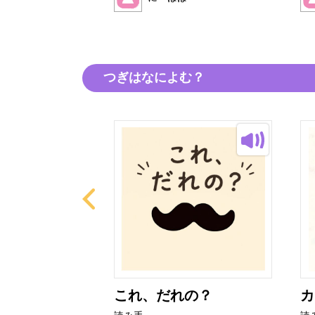
つぎはなによむ？
とぜりーちゃ
これ、だれの？
カ