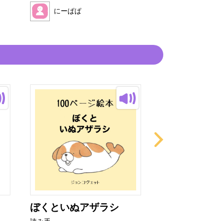
にーぱぱ
にーぱぱ
ぼくといぬアザラシ
非常口君の育