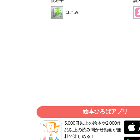
読み手
読
ほこみ
いど
絵本ひろばアプリ
5,000冊以上の絵本や2,000作
品以上の読み聞かせ動画が無
料で楽しめる！