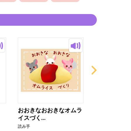
おおきなおおきなオムラ
ねこおじさん
イスづく...
ソーダや...
読み手
読み手