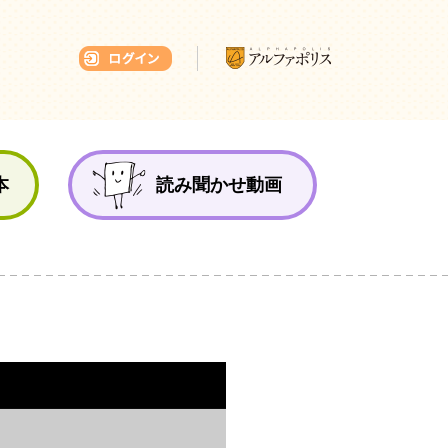
本ひろば
本
読み聞かせ動画