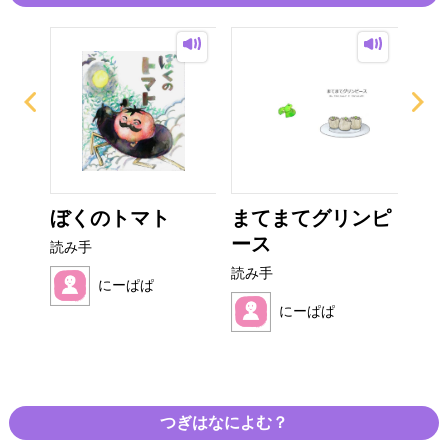
ラく
ぼくのトマト
まてまてグリンピ
み
ース
読み手
読み
読み手
にーぱぱ
にーぱぱ
つぎはなによむ？