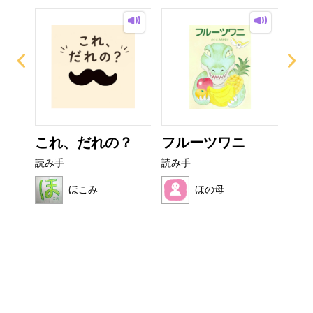
イム
これ、だれの？
フルーツワニ
非
読み手
読み手
読み
ほこみ
ほの母