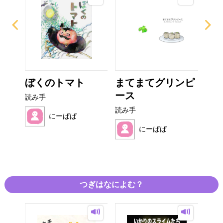
ぎり
ぼくのトマト
まてまてグリンピ
み
ース
読み手
読み
読み手
にーぱぱ
にーぱぱ
つぎはなによむ？