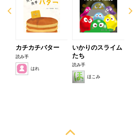
ぜり
カチカチバター
いかりのスライム
お
..
たち
読み手
読み
読み手
はれ
ほこみ