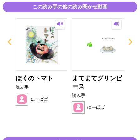
この読み手の他の読み聞かせ動画
ぎり
ぼくのトマト
まてまてグリンピ
み
ース
読み手
読み
読み手
にーぱぱ
にーぱぱ