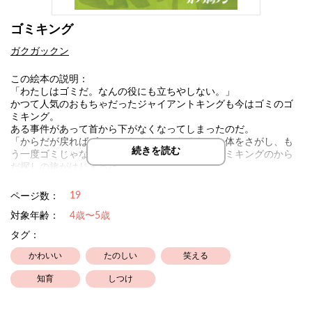
ゴミキング
ガクガックン
この絵本の説明：
「わたしはゴミだ。なんの役にも立ちやしない。」
かつて人気のおもちゃだったジャイアントキングも今はゴミのゴ
ミキング。
ある事件があって首から下がなくなってしまったのだ。
「からだが戻ればゴミじゃなくなる」なくなった体をさがし、も
続きを読む
う一度ゴミじゃない自分に戻りたい。こうしてゴミキングのから
だ探しの旅がはじまった。
19
ページ数：
対象年齢：
4歳〜5歳
タグ：
かわいい
たのしい
笑える
知育
しつけ