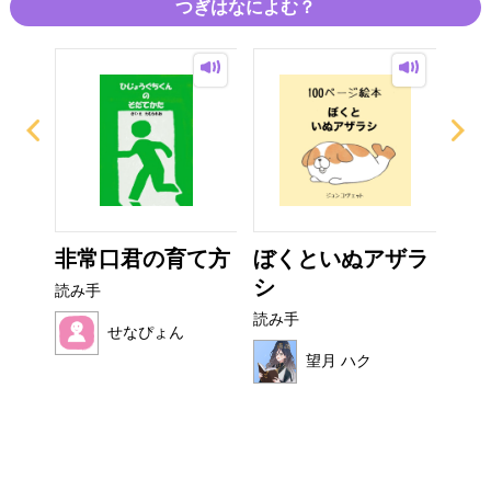
つぎはなによむ？
？
非常口君の育て方
ぼくといぬアザラ
い
シ
た
読み手
読み手
読み
せなぴょん
望月 ハク