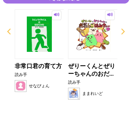
イム
非常口君の育て方
ぜりーくんとぜり
フ
ーちゃんのおだ...
読み手
読み
読み手
せなぴょん
ままれいど