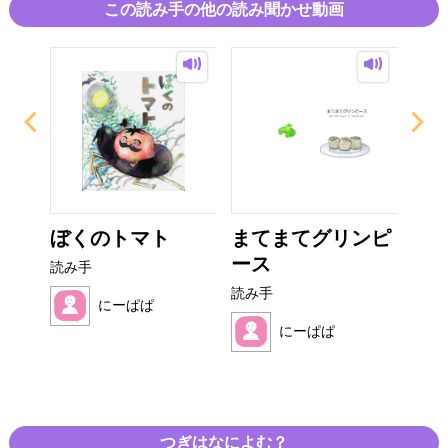
この読み手の他の読み聞かせ動画
ぎり
ぼくのトマト
まてまてグリンピ
み
ース
読み手
読み
読み手
にーぱぱ
にーぱぱ
つぎはなによむ？