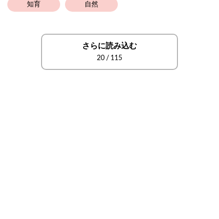
知育
自然
さらに読み込む
20
/
115