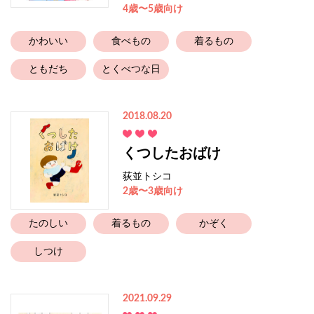
4歳〜5歳向け
かわいい
食べもの
着るもの
ともだち
とくべつな日
2018.08.20
くつしたおばけ
荻並トシコ
2歳〜3歳向け
たのしい
着るもの
かぞく
しつけ
2021.09.29