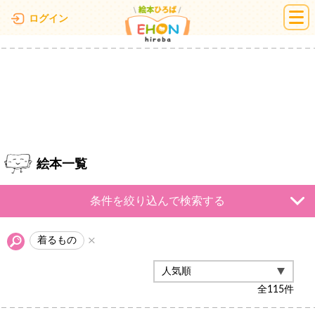
絵本ひろば
ログイン
絵本一覧
条件を絞り込んで検索する
着るもの
全
115
件