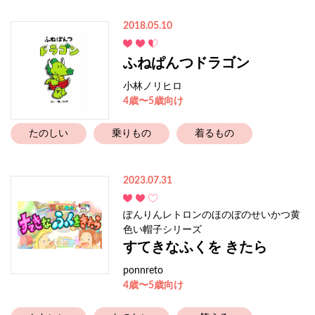
2018.05.10
ふねぱんつドラゴン
小林ノリヒロ
4歳〜5歳向け
たのしい
乗りもの
着るもの
2023.07.31
ぽんりんレトロンのほのぼのせいかつ黄
色い帽子シリーズ
すてきなふくを きたら
ponnreto
4歳〜5歳向け