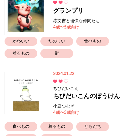
グランプリ
赤文吉と愉快な仲間たち
4歳〜5歳向け
かわいい
たのしい
食べもの
着るもの
街
2024.01.22
ちびだいこん
ちびだいこんのぼうけん
小庭つむぎ
4歳〜5歳向け
食べもの
着るもの
ともだち