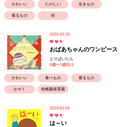
かわいい
たのしい
生きもの
着るもの
街
2024.05.10
おばあちゃんのワンピース
とりぱいたん
4歳〜5歳向け
かわいい
食べもの
着るもの
かぞく
幼稚園保育園
2018.02.06
は～い