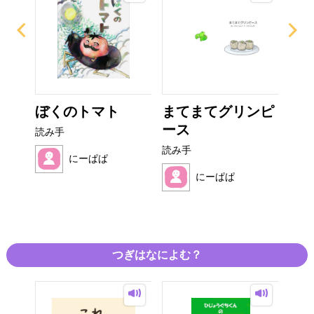
ぎり
ぼくのトマト
まてまてグリンピ
み
ース
読み手
読み
読み手
にーぱぱ
にーぱぱ
つぎはなによむ？