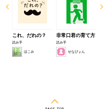
なび
これ、だれの？
非常口君の育て方
フ
読み手
読み手
読み
ほこみ
せなぴょん