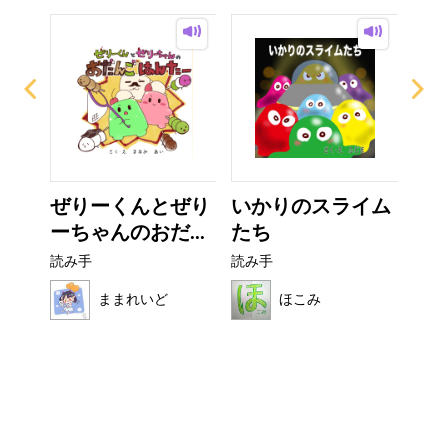
ザラ
ぜりーくんとぜり
いかりのスライム
こ
ーちゃんのおだ...
たち
読み
読み手
読み手
ままれいど
ほこみ