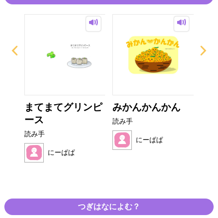
ぎり
まてまてグリンピ
みかんかんかん
お
ース
オム
読み手
読み手
読み
にーぱぱ
にーぱぱ
つぎはなによむ？