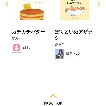
ぜり
カチカチバター
ぼくといぬアザラ
フ
..
シ
読み手
読み
読み手
はれ
望月 ハク