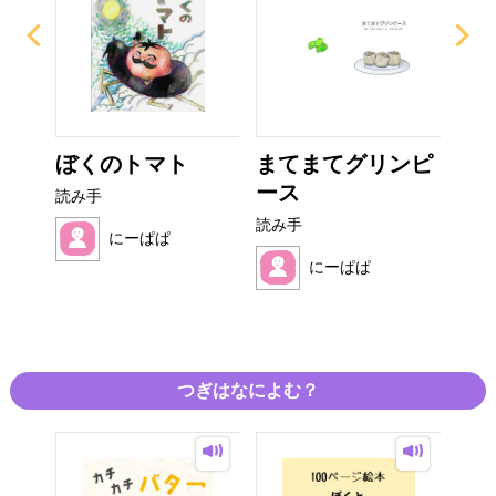
ぎり
ぼくのトマト
まてまてグリンピ
み
ース
読み手
読み
読み手
にーぱぱ
にーぱぱ
つぎはなによむ？