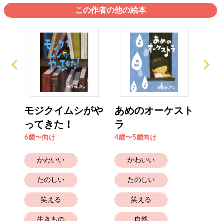
この作者の他の絵本
 ね
モジクイムシがや
あめのオーケスト
ぼ
ってきた！
ラ
り
6歳〜向け
4歳〜5歳向け
4歳
かわいい
かわいい
たのしい
たのしい
笑える
笑える
生きもの
自然