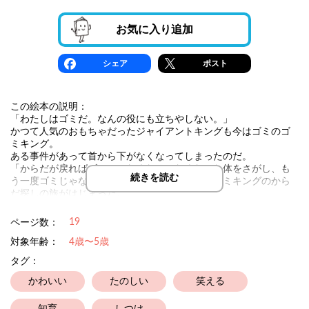
お気に入り追加
シェア
ポスト
この絵本の説明：
「わたしはゴミだ。なんの役にも立ちやしない。」
かつて人気のおもちゃだったジャイアントキングも今はゴミのゴ
ミキング。
ある事件があって首から下がなくなってしまったのだ。
「からだが戻ればゴミじゃなくなる」なくなった体をさがし、も
続きを読む
う一度ゴミじゃない自分に戻りたい。こうしてゴミキングのから
だ探しの旅がはじまった。
19
ページ数：
対象年齢：
4歳〜5歳
タグ：
かわいい
たのしい
笑える