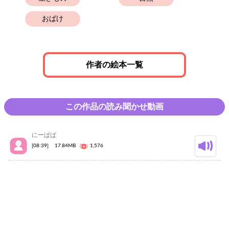
おばけ
作者の絵本一覧
この作品の読み聞かせ動画
にーぱぱ
[08:39]
17.84MB
1,576