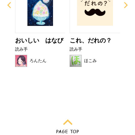
ぜり
おいしい はなび
これ、だれの？
フ
..
読み手
読み手
読み
ろんたん
ほこみ