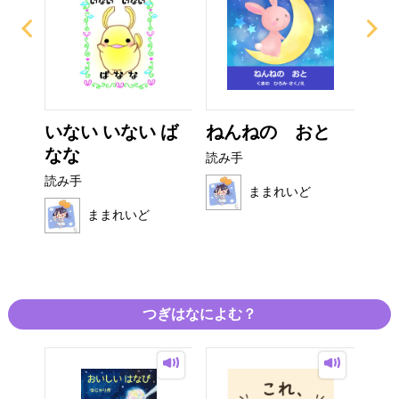
ぜり
いない いない ば
ねんねの おと
ぴ
..
なな
読み手
読み
読み手
ままれいど
ままれいど
つぎはなによむ？