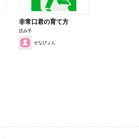
非常口君の育て方
これ、だれの
読み手
読み手
せなぴょん
ほこみ