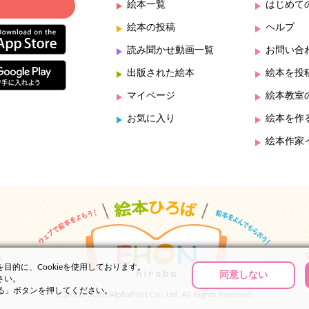
絵本一覧
はじめて
絵本の投稿
ヘルプ
読み聞かせ動画一覧
お問い合
出版された絵本
絵本を投
マイページ
絵本教室
お気に入り
絵本を作
絵本作家
的に、Cookieを使用しております。
同意しない
さい。
する」ボタンを押してください。
(C)2000-2026 AlphaPolis Co., Ltd. All Rights Reserved.