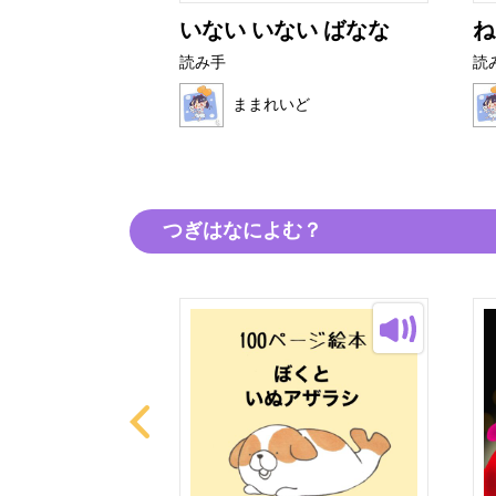
とぜりーちゃ
いない いない ばなな
ね
読み手
読
ままれいど
いど
つぎはなによむ？