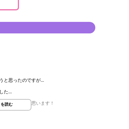
うと思ったのですが…
した…
本を作りたいと思います！
きを読む
らえると嬉しいです。