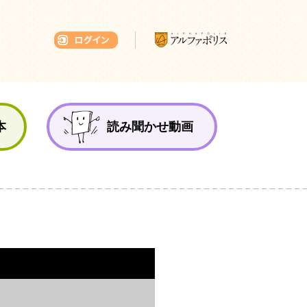
本ひろば
本
読み聞かせ動画