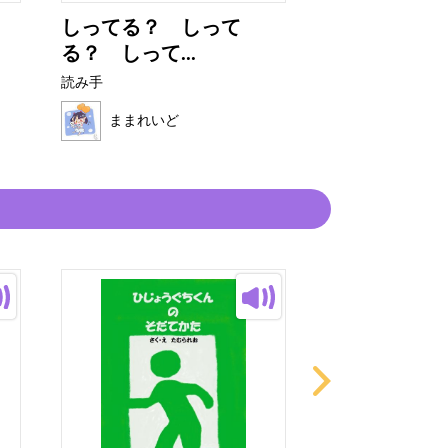
しってる？ しって
さかなパパ
る？ しって...
読み手
読み手
ままれいど
ままれいど