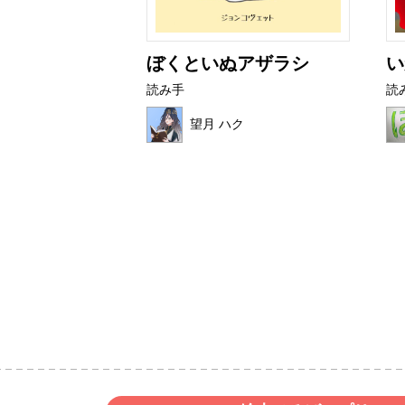
はなび
ぼくといぬアザラシ
い
読み手
読
ん
望月 ハク