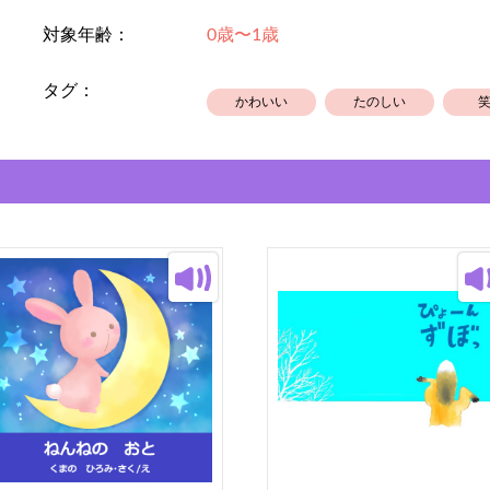
対象年齢：
0歳〜1歳
タグ：
かわいい
たのしい