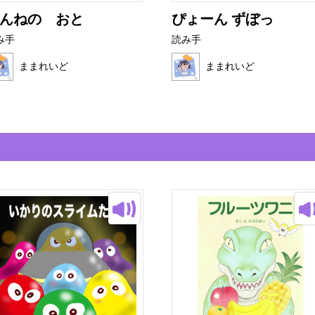
んねの おと
ぴょーん ずぼっ
み手
読み手
ままれいど
ままれいど