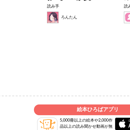
読み手
読
ょん
ろんたん
絵本ひろばアプリ
5,000冊以上の絵本や2,000作
品以上の読み聞かせ動画が無