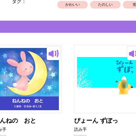
タグ：
かわいい
たのしい
んねの おと
ぴょーん ずぼっ
み手
読み手