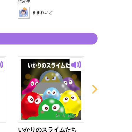
読み手
ままれいど
ままれいど
いかりのスライムたち
ぜりーくんと