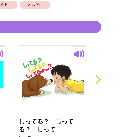
笑える
ともだち
しってる？ しって
さかなパパ
る？ しって...
読み手