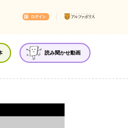
本ひろば
本
読み聞かせ動画