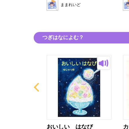
ままれいど
いど
つぎはなによむ？
育て方
おいしい はなび
カ